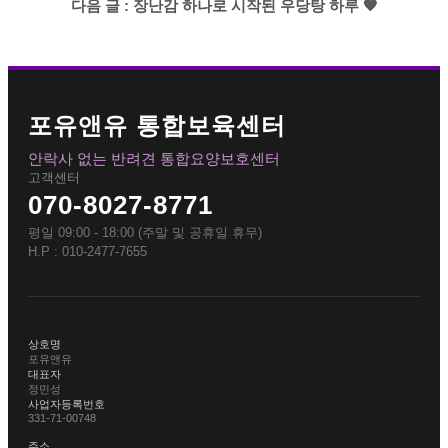
다음 글 : 장난감 하나로 시작된 우당탕 하루 🧡
포유앤유 통합보육센터
안락사 없는 반려견 통합요양보호센터
고객센터
070-8027-8771
평일 09:00 - 18:00 (주말 및 공휴일 휴무)
H.P : 010-2477-7655
상호명
포유앤유
대표자
정민성
사업자등록번호
331-71-00748
주소