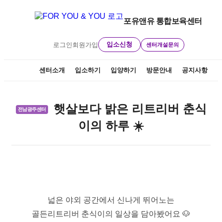
본
문
포유앤유 통합보육센터
으
로
입소신청
로그인
회원가입
센터개설문의
바
로
가
센터소개
입소하기
입양하기
방문안내
공지사항
기
햇살보다 밝은 리트리버 춘식
전남광주센터
이의 하루 ☀️
넓은 야외 공간에서 신나게 뛰어노는
골든리트리버 춘식이의 일상을 담아봤어요 🐶