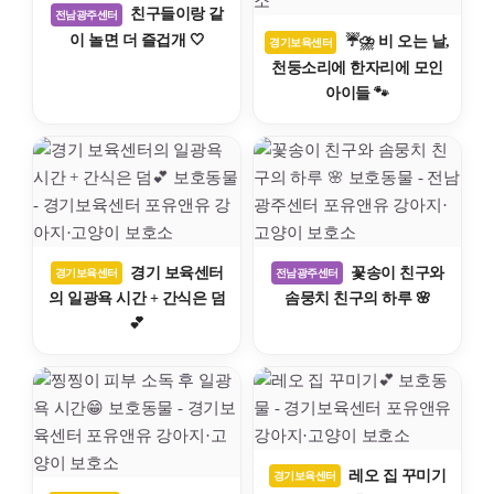
친구들이랑 같
전남광주센터
이 놀면 더 즐겁개 🤍
☔⛈️ 비 오는 날,
경기보육센터
천둥소리에 한자리에 모인
아이들 🐾
경기 보육센터
꽃송이 친구와
경기보육센터
전남광주센터
의 일광욕 시간 + 간식은 덤
솜뭉치 친구의 하루 🌸
💕
레오 집 꾸미기
경기보육센터