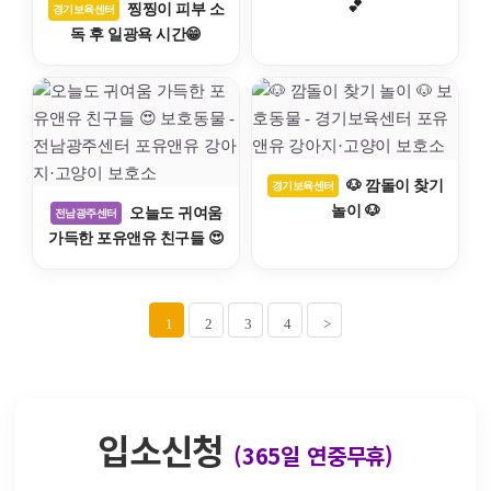
💕
찡찡이 피부 소
경기보육센터
독 후 일광욕 시간😁
🐶 깜돌이 찾기
경기보육센터
놀이 🐶
오늘도 귀여움
전남광주센터
가득한 포유앤유 친구들 😍
1
2
3
4
>
입소신청
(365일 연중무휴)