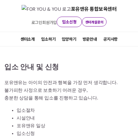
본문으로 바로가기
포유앤유 통합보육센터
입소신청
로그인
회원가입
센터개설문의
센터소개
입소하기
입양하기
방문안내
공지사항
입소 안내 및 신청
포유앤유는 아이의 안전과 행복을 가장 먼저 생각합니다.
불가피한 사정으로 보호하기 어려운 경우,
충분한 상담을 통해 입소를 진행하고 있습니다.
입소절차
시설안내
포유앤유 일상
입소신청