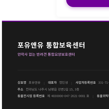
포유앤유 통합보육센터
안락사 없는 반려견 통합요양보호센터
상호명
포유앤유
대표자
정민성
사업자등록번호
331-71
|
|
주소
전라남도 나주시 남평읍 강변2길 15, 3층
동물전시업 등록번호
제 4830000-047-2021-0001 호
동물위탁
|