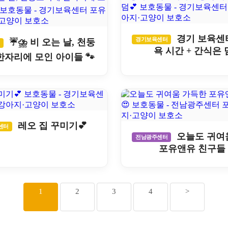
경기 보육센
경기보육센터
☔⛈️ 비 오는 날, 천둥
터
욕 시간 + 간식은 
한자리에 모인 아이들 🐾
레오 집 꾸미기💕
센터
오늘도 귀여
전남광주센터
포유앤유 친구들 
1
2
3
4
>