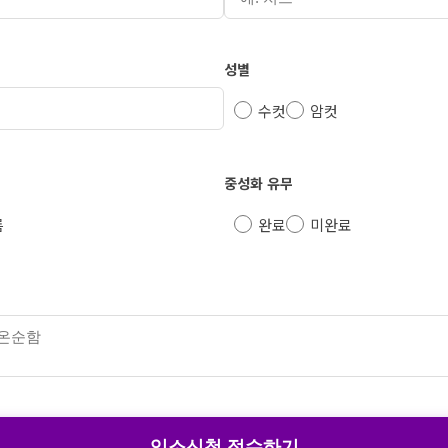
성별
수컷
암컷
중성화 유무
름
완료
미완료
입소신청 접수하기