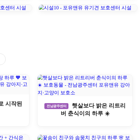
로 시작된
햇살보다 밝은 리트리
전남광주센터

버 춘식이의 하루 ☀️