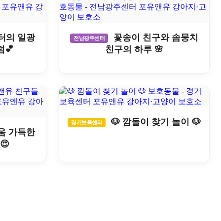
터의 일광
꽃송이 친구와 솜뭉치
전남광주센터
덤💕
친구의 하루 🌸
🐶 깜돌이 찾기 놀이 🐶
경기보육센터
움 가득한
😍