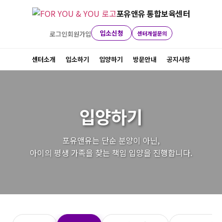
콘
포유앤유 통합보육센터
텐
츠
입소신청
로그인
회원가입
센터개설문의
로
건
센터소개
입소하기
입양하기
방문안내
공지사항
너
뛰
기
입양하기
포유앤유는 단순 분양이 아닌,
아이의 평생 가족을 찾는 책임 입양을 진행합니다.