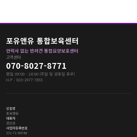
포유앤유 통합보육센터
안락사 없는 반려견 통합요양보호센터
고객센터
070-8027-8771
평일 09:00 - 18:00 (주말 및 공휴일 휴무)
H.P : 010-2477-7655
상호명
포유앤유
대표자
정민성
사업자등록번호
331-71-00748