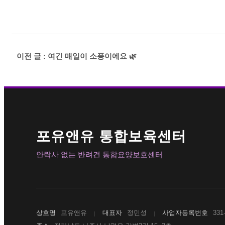
이전 글 : 여긴 매일이 소풍이에요 🌿
포유앤유 통합보육센터
안락사 없는 반려견 통합요양보호센터
상호명
포유앤유
대표자
정민성
사업자등록번호
331-
|
|